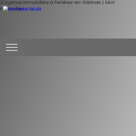
ACCUEIL
ACHETER
VENDRE
CONTACT
Être rappelé