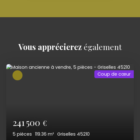
Vous apprécierez
également
Coup de cœur
241 500
€
5
pièces
119.36
m²
Griselles 45210