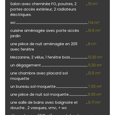
Salon avec cheminée FO, poutres, 2
51 m²
portes accès extérieur, 2 radiateurs
électriques.
wc
1.14 m²
cuisine aménagée avec porte accès
10.6 m²
jardin
une pièce de nuit aménagée en 2011
8 m²
avec fenêtre
Mezzanine, 2 vélux, 1 fenêtre bois
13.20 m²
un dégagement
5.20 m²
une chambre avec placard sol
13.5 m²
moquette
un bureau sol moquette
7.35 m²
une pièce de nuit sol moquette
8.30 m²
une salle de bains avec baignoire et
9.71 m²
douche , 2 vasques, vmc, + wc