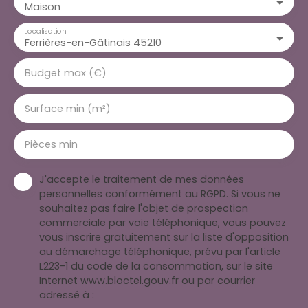
Maison
Localisation
Ferrières-en-Gâtinais 45210
Budget max (€)
Surface min (m²)
Pièces min
J'accepte le traitement de mes données
personnelles conformément au RGPD. Si vous ne
souhaitez pas faire l'objet de prospection
commerciale par voie téléphonique, vous pouvez
vous inscrire gratuitement sur la liste d'opposition
au démarchage téléphonique, prévu par l'article
L223-1 du code de la consommation, sur le site
Internet www.bloctel.gouv.fr ou par courrier
adressé à :