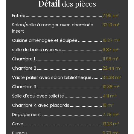
Détail
des pièces
Entrée
7.99 m²
Salon/salle à manger avec cheminée
32.10 m²
insert
Cuisine aménagée et équipée
16.27 m²
salle de bains avec wc
6.87 m²
Chambre 1
11.88 m²
Chambre 2
22.44 m²
Vaste palier avec salon bibliothèque
34.38 m²
Chambre 3
10.38 m²
Salle d'eau avec toilette
4.11 m²
Chambre 4 avec placards
16 m²
Dégagement
7.78 m²
Cave
13.23 m²
Bureau
9.73 m²