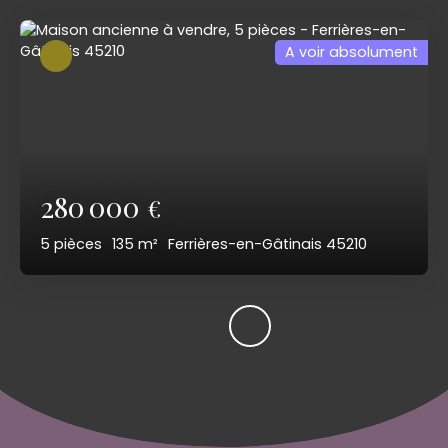
A voir absolument
280 000
€
5
pièces
135
m²
Ferrières-en-Gâtinais 45210