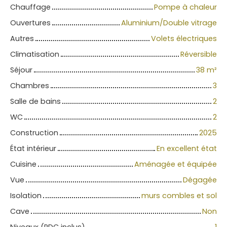
Chauffage
Pompe à chaleur
Ouvertures
Aluminium/Double vitrage
Autres
Volets électriques
Climatisation
Réversible
Séjour
38
m²
Chambres
3
Salle de bains
2
WC
2
Construction
2025
État intérieur
En excellent état
Cuisine
Aménagée et équipée
Vue
Dégagée
Isolation
murs combles et sol
Cave
Non
Niveaux (RDC inclus)
1