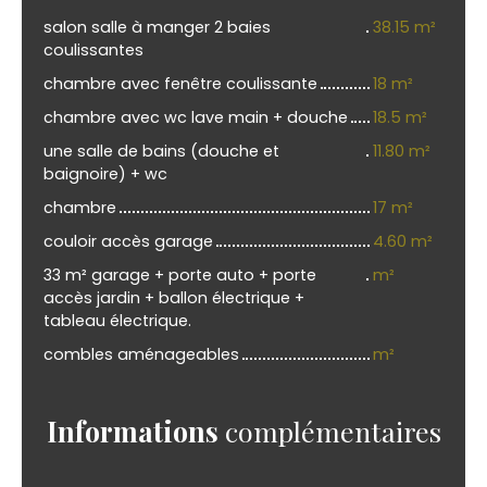
salon salle à manger 2 baies
38.15 m²
coulissantes
chambre avec fenêtre coulissante
18 m²
chambre avec wc lave main + douche
18.5 m²
une salle de bains (douche et
11.80 m²
baignoire) + wc
chambre
17 m²
couloir accès garage
4.60 m²
33 m² garage + porte auto + porte
m²
accès jardin + ballon électrique +
tableau électrique.
combles aménageables
m²
Informations
complémentaires