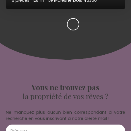
6
pièces
128
m²
Le Malesherbois 45300
Vous ne trouvez pas
la propriété de vos rêves ?
Ne manquez plus aucun bien correspondant à votre
recherche en vous inscrivant à notre alerte mail !
Prénom