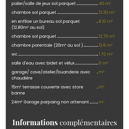
palier/salle de jeux sol parquet
40 m²
chambre sol parquet
12.30 m²
en enfilae un bureau sol parquet
8.10 m²
(12.80m² au sol)
chambre sol parquet
12.70 m²
chambre parentale (20m² au sol )
12.8 m²
wc
1.70 m²
salle d'eau avec bidet et vélux
6 m²
garage/ cave/atelier/buanderie avec
m²
chaudière
15m² terrasse couverte avec store
m²
banne
24m² Garage parpaing non attenant
m²
Informations
complémentaires