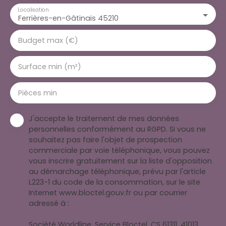
Localisation
Ferrières-en-Gâtinais 45210
Budget max (€)
Surface min (m²)
Pièces min
J'accepte le traitement de mes données
personnelles conformément au RGPD. Si vous ne
souhaitez pas faire l'objet de prospection
commerciale par voie téléphonique, vous pouvez
vous inscrire gratuitement sur la liste d'opposition
au démarchage téléphonique, prévu par l'article
L223-1 du code de la consommation, sur le site
Internet www.bloctel.gouv.fr ou par courrier
adressé à :
Société Worldline, Service Bloctel, CS 61311, 41013