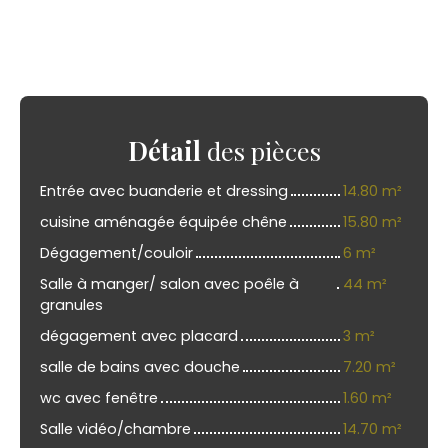
Détail
des pièces
Entrée avec buanderie et dressing
14.80 m²
cuisine aménagée équipée chêne
15.80 m²
Dégagement/couloir
6 m²
Salle à manger/ salon avec poêle à
44 m²
granules
dégagement avec placard
3 m²
salle de bains avec douche
7.20 m²
wc avec fenêtre
1.60 m²
Salle vidéo/chambre
14.70 m²