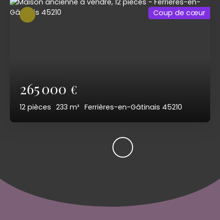
Coup de cœur
265 000
€
12
pièces
233
m²
Ferrières-en-Gâtinais 45210