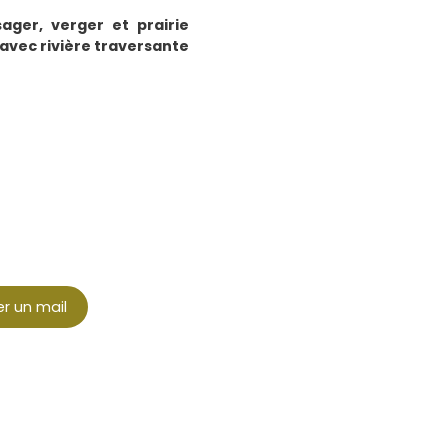
ager, verger et prairie
 avec rivière traversante
r un mail