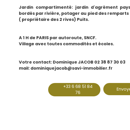
Jardin compartimenté: jardin d'agrément pays
bordés par rivière, potager au pied des remparts
( propriétaire des 2 rives) Puits.
A 1 H de PARIS par autoroute, SNCF.
Village avec toutes commodités et écoles.
Votre contact: Dominique JACOB 02 38 87 30 03
mail: dominiquejacob@savi-immobilier.fr
+33 6 68 51 84
Envoye
76