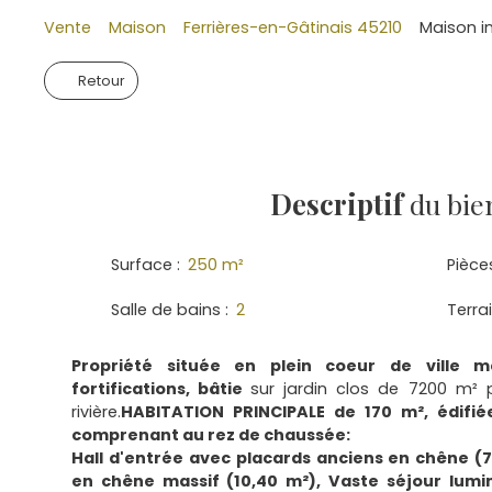
Vente
Maison
Ferrières-en-Gâtinais 45210
Maison in
Retour
Descriptif
du bie
Surface
:
250
m²
Pièce
Salle de bains
:
2
Terra
Propriété située en plein coeur de ville m
fortifications, bâtie
sur jardin clos de 7200 m² 
rivière.
HABITATION PRINCIPALE de 170 m², édifié
comprenant au rez de chaussée:
Hall d'entrée avec placards anciens en chêne (
en chêne massif (10,40 m²), Vaste séjour lumi