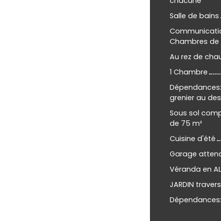
chacune
Salle de bains
Communication
Chambres de 1
Au rez de chau
1 Chambre
Dépendances: 
grenier au de
Sous sol comp
de 75 m²
Cuisine d'été
Garage atten
Véranda en A
JARDIN travers
Dépendances: 