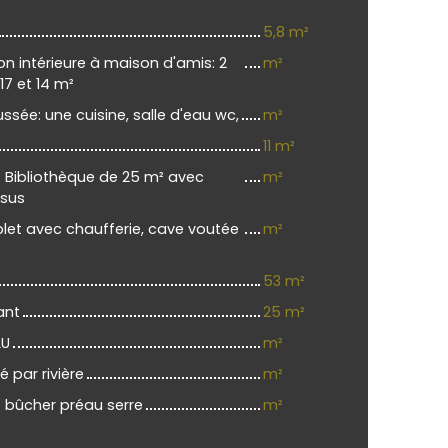
5,8 m²
 intérieure à maison d'amis: 2
m²
7 et 14 m²
ssée: une cuisine, salle d'eau wc,
m²
11 m²
Bibliothèque de 25 m² avec
m²
ssus
let avec chaufferie, cave voutée
m²
53 m²
ant
25 m²
LU
m²
é par rivière
m²
bûcher préau serre
m²