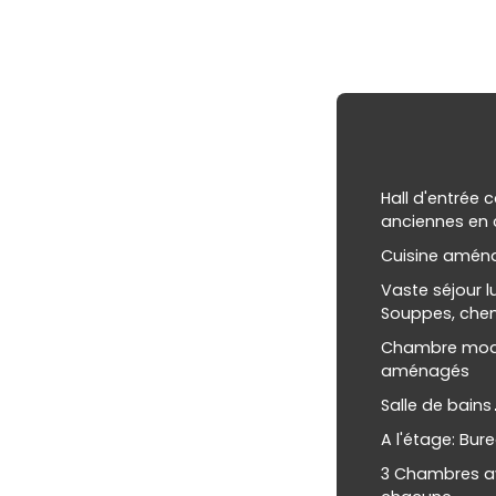
Hall d'entrée 
anciennes en
Cuisine amén
Vaste séjour l
Souppes, chem
Chambre moqu
aménagés
Salle de bains
A l'étage: Bu
3 Chambres av