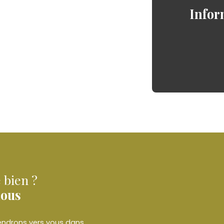
Infor
 bien ?
nous
viendrons vers vous dans