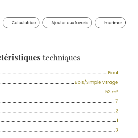
Calculatrice
Ajouter aux favoris
Imprimer
téristiques
techniques
Fioul
Bois/Simple vitrage
53
m²
7
2
1
3