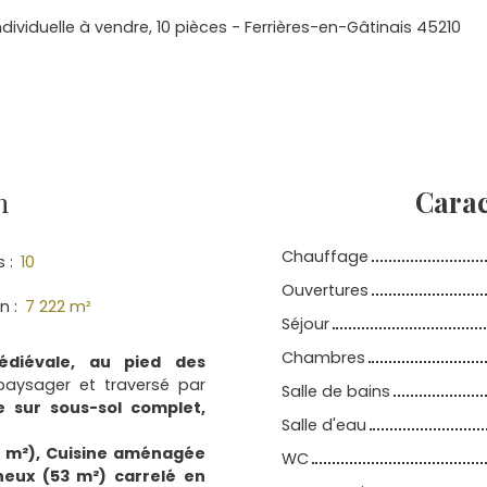
dividuelle à vendre, 10 pièces - Ferrières-en-Gâtinais 45210
n
Carac
Chauffage
s
:
10
Ouvertures
in
:
7 222
m²
Séjour
Chambres
édiévale, au pied des
paysager et traversé par
Salle de bains
e sur sous-sol complet,
Salle d'eau
7 m²), Cuisine aménagée
WC
neux (53 m²) carrelé en