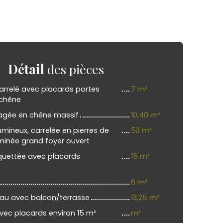
Détail
des pièces
carrelé avec placards portes
7 m²
 chêne
agée en chêne massif
10,40 m²
umineux, carrelée en pierres de
53 m²
inée grand foyer ouvert
ettée avec placards
15 m²
6 m²
reau avec balcon/terrasse
13,25 m²
ec placards environ 15 m²
m²