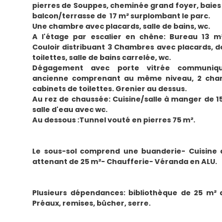
pierres de Souppes, cheminée grand foyer, baies
balcon/terrasse de 17 m² surplombant le parc.
Une chambre avec placards, salle de bains, wc.
A l'étage par escalier en chêne: Bureau 13 m
Couloir distribuant 3 Chambres avec placards, 
toilettes, salle de bains carrelée, wc.
Dégagement avec porte vitrée communiqua
ancienne comprenant au même niveau, 2 cham
cabinets de toilettes. Grenier au dessus.
Au rez de chaussée: Cuisine/salle à manger de 15
salle d'eau avec wc.
Au dessous :Tunnel vouté en pierres 75 m².
Le sous-sol comprend une buanderie- Cuisine 
attenant de 25 m²- Chaufferie- Véranda en ALU.
Plusieurs dépendances: bibliothèque de 25 m² 
Préaux, remises, bûcher, serre.