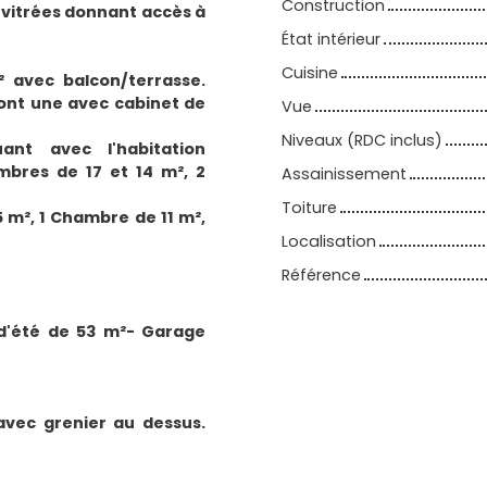
Construction
 vitrées donnant accès à
État intérieur
Cuisine
² avec balcon/terrasse.
dont une avec cabinet de
Vue
Niveaux (RDC inclus)
nt avec l'habitation
bres de 17 et 14 m², 2
Assainissement
Toiture
 m², 1 Chambre de 11 m²,
Localisation
Référence
d'été de 53 m²- Garage
avec grenier au dessus.