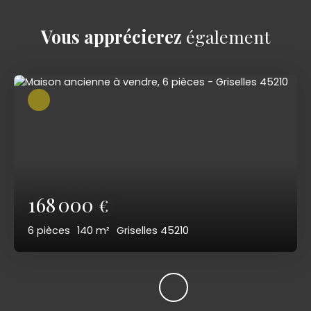
Vous apprécierez
également
168 000
€
6
pièces
140
m²
Griselles 45210