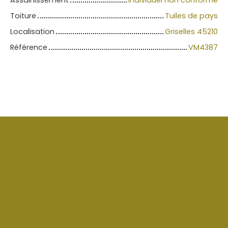
Assainissement
Individuel non conforme
Toiture
Tuiles de pays
Localisation
Griselles 45210
Référence
VM4387
+