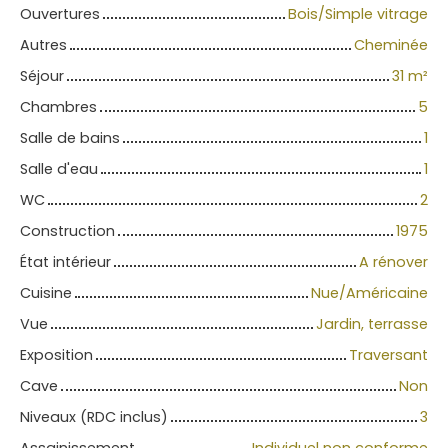
Ouvertures
Bois/Simple vitrage
Autres
Cheminée
Séjour
31
m²
Chambres
5
Salle de bains
1
Salle d'eau
1
WC
2
Construction
1975
État intérieur
A rénover
Cuisine
Nue/Américaine
Vue
Jardin, terrasse
Exposition
Traversant
Cave
Non
Niveaux (RDC inclus)
3