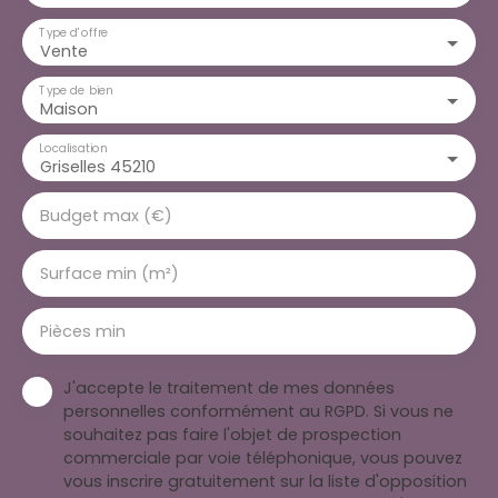
Type d'offre
Vente
Type de bien
Maison
Localisation
Griselles 45210
Budget max (€)
Surface min (m²)
Pièces min
J'accepte le traitement de mes données
personnelles conformément au RGPD. Si vous ne
souhaitez pas faire l'objet de prospection
commerciale par voie téléphonique, vous pouvez
vous inscrire gratuitement sur la liste d'opposition