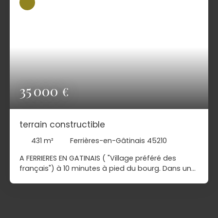
35 000
€
terrain constructible
431
m²
Ferrières-en-Gâtinais 45210
A FERRIERES EN GATINAIS ( "Village préféré des
français") à 10 minutes à pied du bourg. Dans un
quartier résidentiel et calme. Terrain constructible
d'environ 23ml de façade sur 20ml de profondeur.
Surface de 430m². Viabilité sur rue (électricité, eau,
assainissement collectif) Abri métallique. Pour