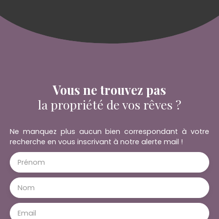
toutes demande : https://www.
ferrieresengatinais. fr/listes/urbanisme-et-
habitat/ N'hésitez pas à nous contacter pour plus
de renseignements. Patricia : 06 68 51 84 76
Vous ne trouvez pas
la propriété de vos rêves ?
Ne manquez plus aucun bien correspondant à votre
recherche en vous inscrivant à notre alerte mail !
Prénom
Nom
Email