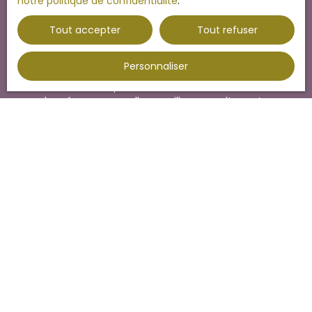
notre politique de confidentialité
.
adressé à :
Tout accepter
Tout refuser
Société Worldline, Service Bloctel, CS 61311, 41013
BLOIS CEDEX.
Personnaliser
Pour en savoir plus sur le traitement de vos
données personnelles, veuillez consulter notre
politique de confidentialité
.
Recevoir des annonces
JE RECHERCHE UN BIEN