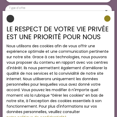
Type d'offre
Vente
Type de bien
Terrain
LE RESPECT DE VOTRE VIE PRIVÉE
EST UNE PRIORITÉ POUR NOUS
Localisation
Ferrières-en-Gâtinais (45210)
Nous utilisons des cookies afin de vous offrir une
Budget max (€)
expérience optimale et une communication pertinente
sur notre site. Grace à ces technologies, nous pouvons
vous proposer du contenu en rapport avec vos centres
Surface min (m²)
d'intérêt. Ils nous permettent également d'améliorer la
qualité de nos services et la convivialité de notre site
J'accepte le traitement de mes données
internet. Nous utiliserons uniquement les données
personnelles conformément au RGPD. Si vous ne
personnelles pour lesquelles vous avez donné votre
souhaitez pas faire l'objet de prospection
accord. Vous pouvez les modifier à n'importe quel
commerciale par voie téléphonique, vous pouvez
moment via la rubrique ″Gérer les cookies″ en bas de
vous inscrire gratuitement sur la liste d'opposition
notre site, à l'exception des cookies essentiels à son
au démarchage téléphonique, prévu par l'article
fonctionnement. Pour plus d'informations sur vos
L223-1 du code de la consommation, sur le site
données personnelles, veuillez consulter
Internet www.bloctel.gouv.fr ou par courrier